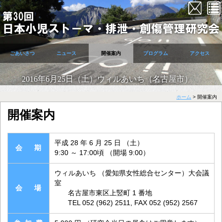
ごあいさつ
ニュース
開催案内
プログラム
アクセス
ホーム
>
開催案内
開催案内
平成 28 年 6 月 25 日 （土）
会 期
9:30 ～ 17:00頃 （開場 9:00）
ウィルあいち （愛知県女性総合センター）大会議
室
会 場
名古屋市東区上竪町 1 番地
TEL 052 (962) 2511, FAX 052 (952) 2567