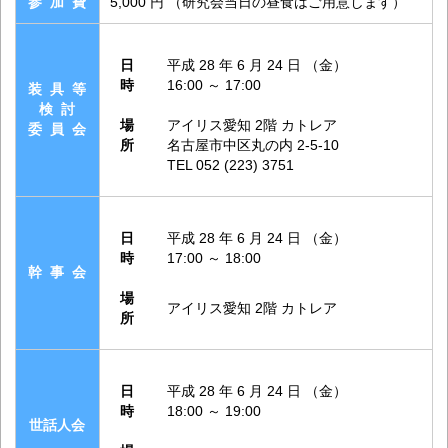
参 加 費
5,000 円 （研究会当日の昼食はご用意します）
日
平成 28 年 6 月 24 日 （金）
時
16:00 ～ 17:00
装 具 等
検 討
場
アイリス愛知 2階 カトレア
委 員 会
所
名古屋市中区丸の内 2-5-10
TEL 052 (223) 3751
日
平成 28 年 6 月 24 日 （金）
時
17:00 ～ 18:00
幹 事 会
場
アイリス愛知 2階 カトレア
所
日
平成 28 年 6 月 24 日 （金）
時
18:00 ～ 19:00
世話人会